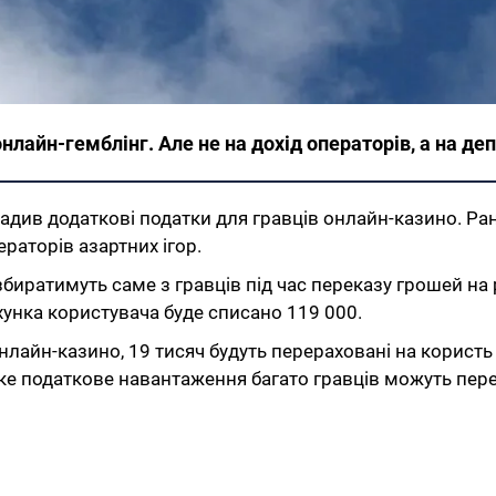
нлайн-гемблінг. Але не на дохід операторів, а на деп
адив додаткові податки для гравців онлайн-казино. Ра
раторів азартних ігор.
биратимуть саме з гравців під час переказу грошей на
ахунка користувача буде списано 119 000.
онлайн-казино, 19 тисяч будуть перераховані на корист
ке податкове навантаження багато гравців можуть пер