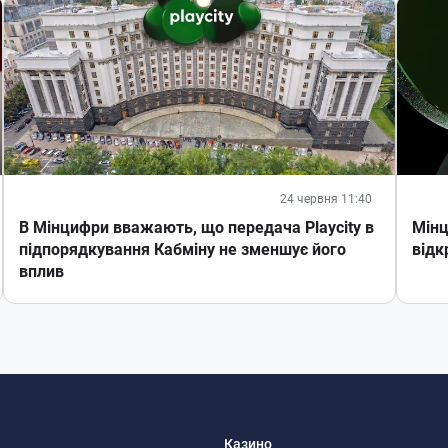
24 червня 11:40
В Мінцифри вважають, що передача Playcity в
Мінц
підпорядкування Кабміну не зменшує його
відк
вплив
Казино