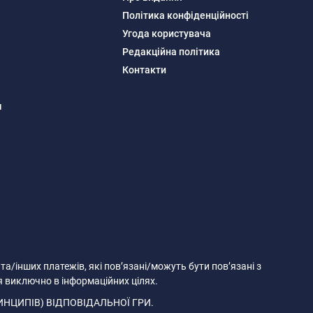
Політика конфіденційності
Угода користувача
Редакційна політика
Контакти
м
 та/інших платежів, які пов’язані/можуть бути пов’язані з
я виключно в інформаційних цілях.
ИНЦИПІВ) ВІДПОВІДАЛЬНОЇ ГРИ.