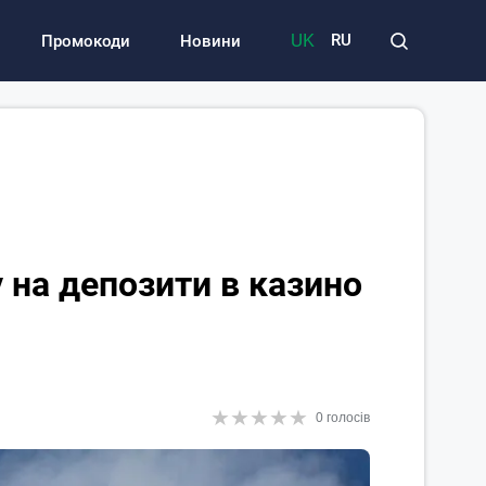
UK
RU
Промокоди
Новини
 на депозити в казино
★
★
★
★
★
★
★
★
★
★
0 голосів