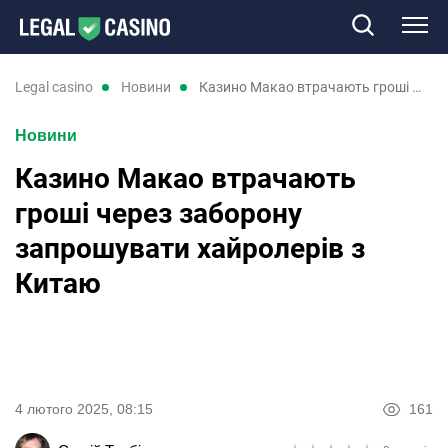
Казино
legal casino
новини
Казино Макао втрачають гроші через заборону запрошувати хайролерів з Китаю
Новини
Слоти
Казино Макао втрачають
Нові казино
гроші через заборону
запрошувати хайролерів з
Відгуки
Китаю
Промокоди
Новини
4 лютого 2025, 08:15
161
RU
UK