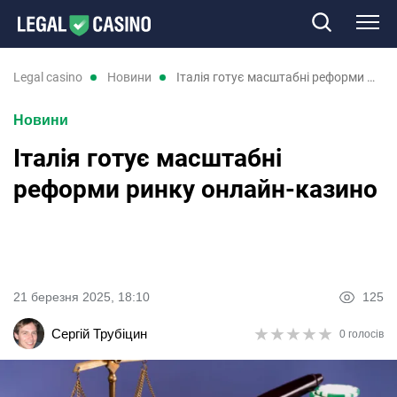
Казино
legal casino
новини
Італія готує масштабні реформи ринку онлайн-казино
Новини
Слоти
Італія готує масштабні
Нові казино
реформи ринку онлайн-казино
Відгуки
Промокоди
21 березня 2025, 18:10
125
Новини
★
★
★
★
★
★
★
★
★
★
Сергій Трубіцин
0 голосів
RU
UK