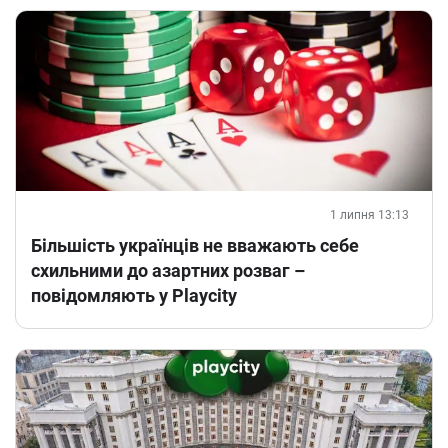
1 липня 13:13
Більшість українців не вважають себе
схильними до азартних розваг –
повідомляють у Playcity