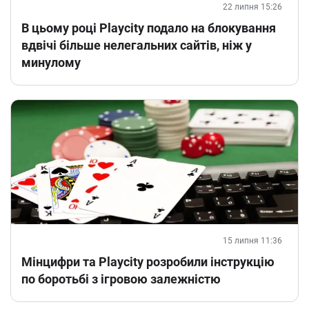
22 липня 15:26
В цьому році Playcity подало на блокування
вдвічі більше нелегальних сайтів, ніж у
минулому
15 липня 11:36
Мінцифри та Playcity розробили інструкцію
по боротьбі з ігровою залежністю