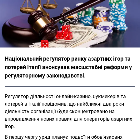
Національний регулятор ринку азартних ігор та
лотерей Італії анонсував масшстабні реформи у
регуляторному законодавстві.
Регулятор діяльності онлайн-казино, букмекерів та
лотерей в Італії повідомив, що найближчі два роки
діяльність організації буде сконцентровано на
впровадження нових правил для операторів азартних
ігор.
В першу чергу уряд планує подвоїти обов’язкових