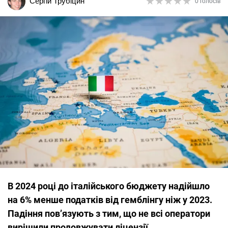
★
★
★
★
★
★
★
★
★
★
Сергій Трубіцин
0 голосів
В 2024 році до італійського бюджету надійшло
на 6% менше податків від гемблінгу ніж у 2023.
Падіння пов’язують з тим, що не всі оператори
вирішили продовжувати ліцензії.