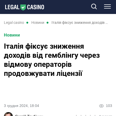
Казино
legal casino
новини
Італія фіксує зниження доходів від гемблінгу через відмову операторів продовжувати ліцензії
Новини
Слоти
Італія фіксує зниження
Нові казино
доходів від гемблінгу через
відмову операторів
Відгуки
продовжувати ліцензії
Промокоди
Новини
3 грудня 2024, 18:04
103
RU
UK