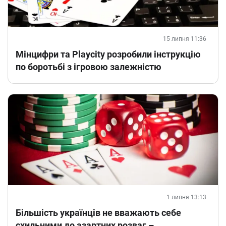
15 липня 11:36
Мінцифри та Playcity розробили інструкцію
по боротьбі з ігровою залежністю
1 липня 13:13
Більшість українців не вважають себе
схильними до азартних розваг –