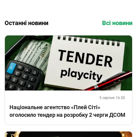
Останні новини
Всі новини
5 серпня 16:30
Національне агентство «Плей Сіті»
оголосило тендер на розробку 2 черги ДСОМ