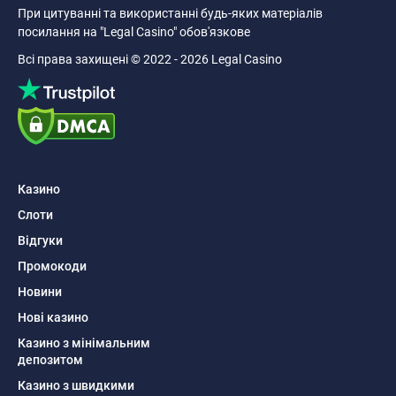
При цитуванні та використанні будь-яких матеріалів
посилання на "Legal Casino" обов'язкове
Всі права захищені © 2022 - 2026 Legal Casino
Казино
Слоти
Відгуки
Промокоди
Новини
Нові казино
Казино з мінімальним
депозитом
Казино з швидкими