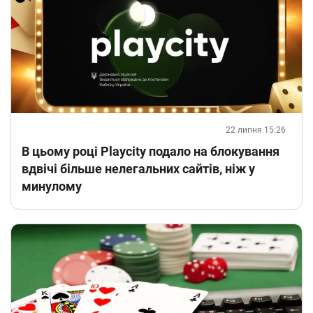
22 липня 15:26
В цьому році Playcity подало на блокування
вдвічі більше нелегальних сайтів, ніж у
минулому