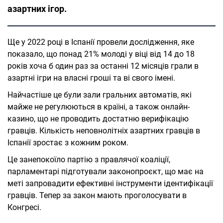
азартних ігор.
Ще у 2022 році в Іспанії провели дослідження, яке
показало, що понад 21% молоді у віці від 14 до 18
років хоча б один раз за останні 12 місяців грали в
азартні ігри на власні гроші та ві свого імені.
Найчастіше це були зали гральних автоматів, які
майже не регулюються в країні, а також онлайн-
казино, що не проводить достатню верифікацію
гравців. Кількість неповнолітніх азартних гравців в
Іспанії зростає з кожним роком.
Це занепокоїло партію з правлячої коаліції,
парламентарі підготували законопроєкт, що має на
меті запровадити ефективні інструменти ідентифікації
гравців. Тепер за закон мають проголосувати в
Конгресі.