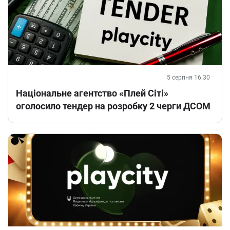
5 серпня 16:30
Національне агентство «Плей Сіті»
оголосило тендер на розробку 2 черги ДСОМ