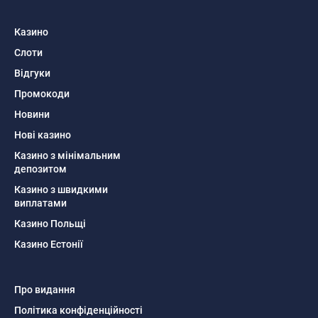
Казино
Слоти
Відгуки
Промокоди
Новини
Нові казино
Казино з мінімальним
депозитом
Казино з швидкими
виплатами
Казино Польщі
Казино Естонії
Про видання
Політика конфіденційності