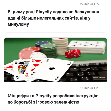
22 липня 15:26
В цьому році Playcity подало на блокування
вдвічі більше нелегальних сайтів, ніж у
минулому
15 липня 11:36
Мінцифри та Playcity розробили інструкцію
по боротьбі з ігровою залежністю