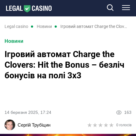
Казино
legal casino
новини
Ігровий автомат Charge the Clovers: Hit the Bonus – безліч бонусів на полі 3х3
Новини
Слоти
Ігровий автомат Charge the
Нові казино
Clovers: Hit the Bonus – безліч
бонусів на полі 3х3
Відгуки
Промокоди
Новини
14 березня 2025, 17:24
163
★
★
★
★
★
★
★
★
★
★
Сергій Трубіцин
0 голосів
RU
UK