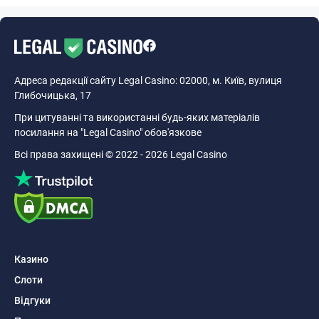
Адреса редакції сайту Legal Casino: 02000, м. Київ, вулиця
Глибочицька, 17
При цитуванні та використанні будь-яких матеріалів
посилання на "Legal Casino" обов'язкове
Всі права захищені © 2022 - 2026 Legal Casino
Казино
Слоти
Відгуки