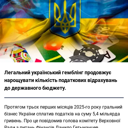
Легальний український гемблінг продовжує
нарощувати кількість податкових відрахувань
до державного бюджету.
Протягом трьох перших місяців 2025-го року гральний
бізнес України сплатив податків на суму 5,4 мільярда
гривень. Про це повідомив голова комітету Верховної
Ради з питань Фінансів Данило Гетьманцев.