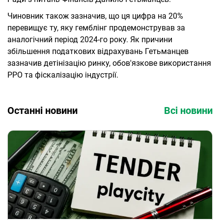
Чиновник також зазначив, що ця цифра на 20%
перевищує ту, яку гемблінг продемонстрував за
аналогічний період 2024-го року. Як причини
збільшення податкових відрахувань Гетьманцев
зазначив детінізацію ринку, обов'язкове використання
РРО та фіскалізацію індустрії.
Останні новини
Всі новини