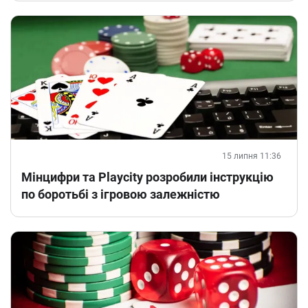
15 липня 11:36
Мінцифри та Playcity розробили інструкцію
по боротьбі з ігровою залежністю