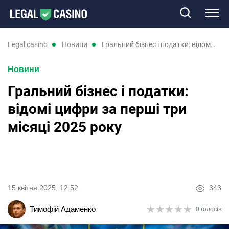
Казино
legal casino
новини
Гральний бізнес і податки: відомі цифри за перші три місяці 2025 року
Новини
Слоти
Гральний бізнес і податки:
Нові казино
відомі цифри за перші три
місяці 2025 року
Відгуки
Промокоди
15 квітня 2025, 12:52
343
Новини
★
★
★
★
★
★
★
★
★
★
Тимофій Адаменко
0 голосів
RU
UK