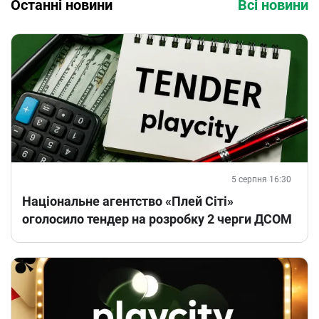
Останні новини
Всі новини
5 серпня 16:30
Національне агентство «Плей Сіті»
оголосило тендер на розробку 2 черги ДСОМ