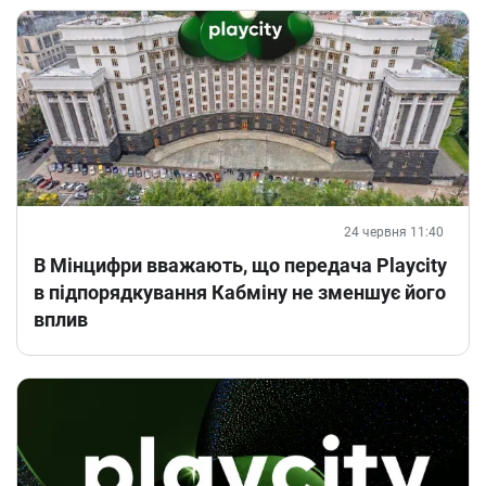
24 червня 11:40
В Мінцифри вважають, що передача Playcity
в підпорядкування Кабміну не зменшує його
вплив