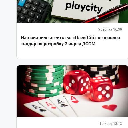
5 серпня 16:30
Національне агентство «Плей Сіті» оголосило
тендер на розробку 2 черги ДСОМ
1 липня 13:13