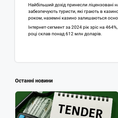
Найбільший дохід принесли ліцензовані на
забезпечують туристи, які грають в казин
роком, наземні казино залишаються основ
Інтернет-сегмент за 2024 рік зріс на 464%
році склав понад 612 млн доларів.
Останні новини