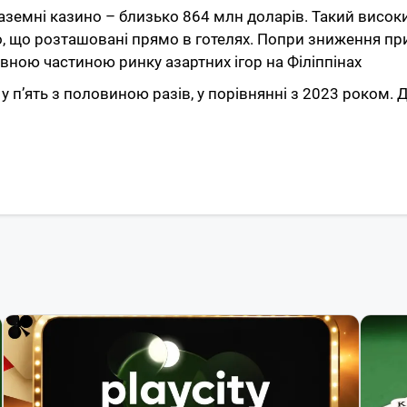
земні казино – близько 864 млн доларів. Такий високи
о, що розташовані прямо в готелях. Попри зниження при
ною частиною ринку азартних ігор на Філіппінах
, у п’ять з половиною разів, у порівнянні з 2023 роком.