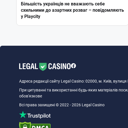
Більшість українців не вважають себе
схильними до азартних розваг – повідомляють
у Playcity
Адреса редакції сайту Legal Casino: 02000, м. Київ, вулиц
При цитуванні та використанні будь-яких матеріалів посил
обов'язкове
Всі права захищені © 2022 - 2026 Legal Casino