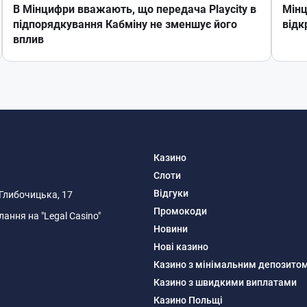
В Мінцифри вважають, що передача Playcity в
Мінц
підпорядкування Кабміну не зменшує його
відк
вплив
Казино
Слоти
Відгуки
я Глибочицька, 17
Промокоди
ання на "Legal Casino"
Новини
Нові казино
Казино з мінімальним депозито
Казино з швидкими виплатами
Казино Польщі