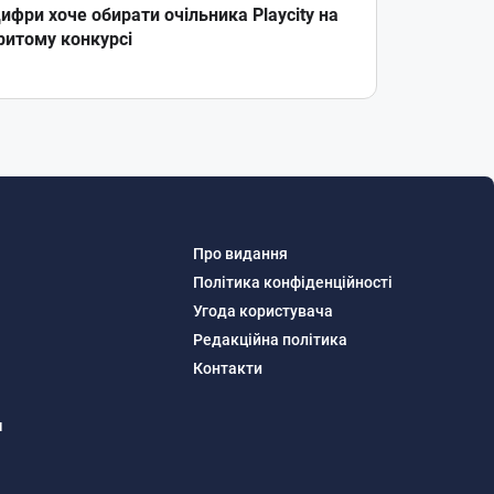
ифри хоче обирати очільника Playcity на
ритому конкурсі
Про видання
Політика конфіденційності
Угода користувача
Редакційна політика
Контакти
м