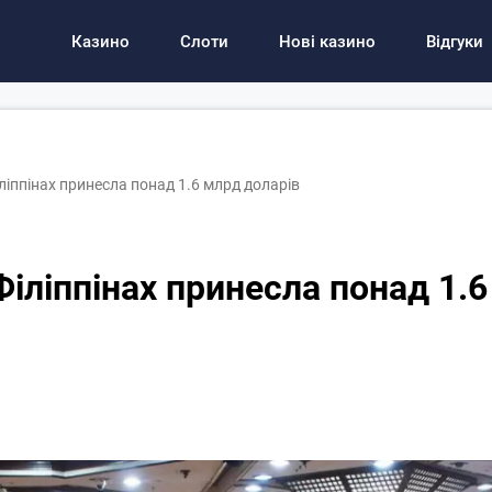
Казино
Слоти
Нові казино
Відгуки
іліппінах принесла понад 1.6 млрд доларів
 Філіппінах принесла понад 1.