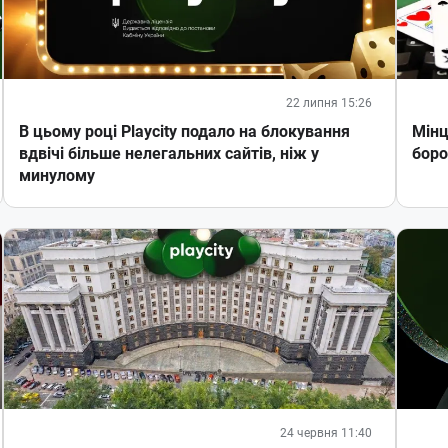
22 липня 15:26
В цьому році Playcity подало на блокування
Мінц
вдвічі більше нелегальних сайтів, ніж у
боро
минулому
24 червня 11:40