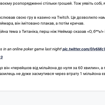
воєму розпорядженні стільки грошей. Тож уявіть собі, 
слював свою гру в казино на Twitch. Це дозволило нам 
ймара, він імітовано плакав, а потім кричав.
йна тема з Титаніка, перш ніж Неймар сказав «О, б**ь!» 
os in an online poker game last night!
pic.twitter.com/0Iv6Mc
23
що він «перейшов від мільйона до нуля за 60 хвилин», 
азилець не дуже засмутився через втрату 1 мільйона є