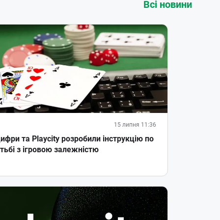
Всі новини
15 липня 11:36
ифри та Playcity розробили інструкцію по
тьбі з ігровою залежністю