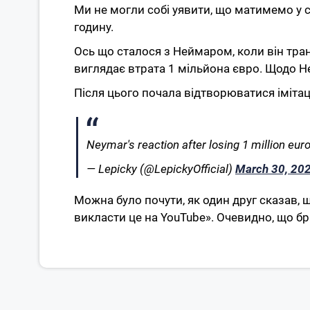
Ми не могли собі уявити, що матимемо у с
годину.
Ось що сталося з Неймаром, коли він тран
виглядає втрата 1 мільйона євро. Щодо Не
Після цього почала відтворюватися імітаці
Neymar's reaction after losing 1 million eur
— Lepicky (@LepickyOfficial)
March 30, 20
Можна було почути, як один друг сказав, 
викласти це на YouTube». Очевидно, що бр