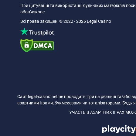
При цитуванні та використанні будь-яких матеріалів посил
обов'язкове
Всі права захищені © 2022 - 2026 Legal Casino
Сайт legal-casino.net не проводить ігри на реальні та/або в
азартними іграми, букмекерами чи тоталізаторами. Будь-як
УЧАСТЬ В АЗАРТНИХ ІГРАХ МОЖ