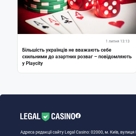
1 липня 13:13
Більшість українців не вважають себе
схильними до азартних розваг – повідомляють
у Playcity
Адреса редакції сайту Legal Casino: 02000, м. Київ, вулиц