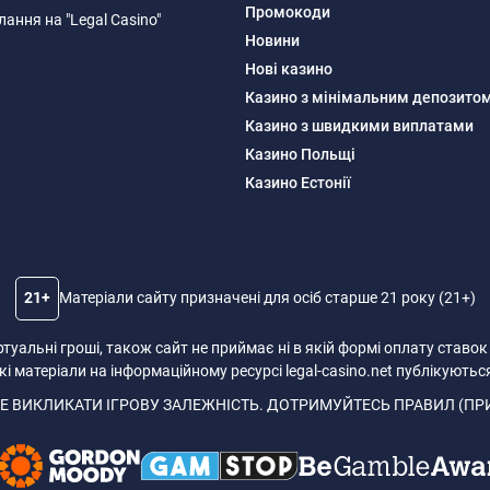
Промокоди
ання на "Legal Casino"
Новини
Нові казино
Казино з мінімальним депозито
Казино з швидкими виплатами
Казино Польщі
Казино Естонії
21+
Матеріали сайту призначені для осіб старше 21 року (21+)
іртуальні гроші, також сайт не приймає ні в якій формі оплату ставок
і матеріали на інформаційному ресурсі legal-casino.net публікуютьс
Е ВИКЛИКАТИ ІГРОВУ ЗАЛЕЖНІСТЬ. ДОТРИМУЙТЕСЬ ПРАВИЛ (ПР