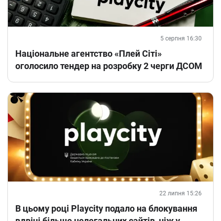
5 серпня 16:30
Національне агентство «Плей Сіті»
оголосило тендер на розробку 2 черги ДСОМ
22 липня 15:26
В цьому році Playcity подало на блокування
вдвічі більше нелегальних сайтів, ніж у