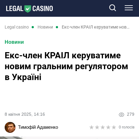
Казино
legal casino
новини
Екс-член КРАІЛ керуватиме новим гральним регулятором в Україні
Новини
Слоти
Екс-член КРАІЛ керуватиме
Нові казино
новим гральним регулятором
в Україні
Відгуки
Промокоди
8 квітня 2025, 14:16
279
Новини
★
★
★
★
★
★
★
★
★
★
Тимофій Адаменко
0 голосів
RU
UK