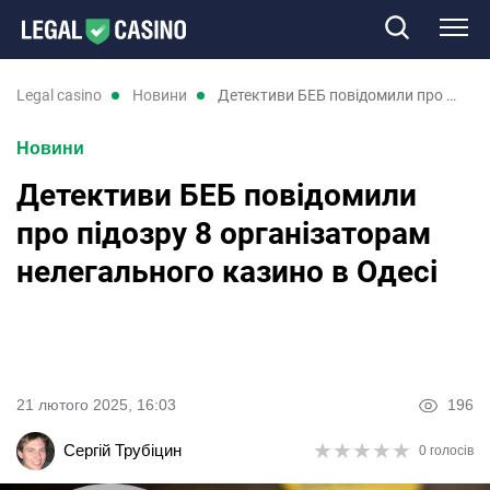
Казино
legal casino
новини
Детективи БЕБ повідомили про підозру 8 організаторам нелегального казино в Одесі
Новини
Слоти
Детективи БЕБ повідомили
Нові казино
про підозру 8 організаторам
нелегального казино в Одесі
Відгуки
Промокоди
Новини
21 лютого 2025, 16:03
196
★
★
★
★
★
★
★
★
★
★
Сергій Трубіцин
0 голосів
RU
UK