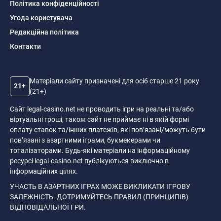
Політика конфіденційності
Угода користувача
Редакційна політика
Контакти
Матеріали сайту призначені для осіб старше 21 року
21+
(21+)
Сайт legal-casino.net не проводить ігри на реальні та/або
віртуальні гроші, також сайт не приймає ні в якій формі
оплату ставок та/інших платежів, які пов’язані/можуть бути
пов’язані з азартними іграми, букмекерами чи
тоталізаторами. Будь-які матеріали на інформаційному
ресурсі legal-casino.net публікуються виключно в
інформаційних цілях.
УЧАСТЬ В АЗАРТНИХ ІГРАХ МОЖЕ ВИКЛИКАТИ ІГРОВУ
ЗАЛЕЖНІСТЬ. ДОТРИМУЙТЕСЬ ПРАВИЛ (ПРИНЦИПІВ)
ВІДПОВІДАЛЬНОЇ ГРИ.