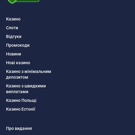
Казино
Слоти
Відгуки
Промокоди
Новини
Нові казино
Казино з мінімальним
депозитом
Казино з швидкими
виплатами
Казино Польщі
Казино Естонії
Про видання