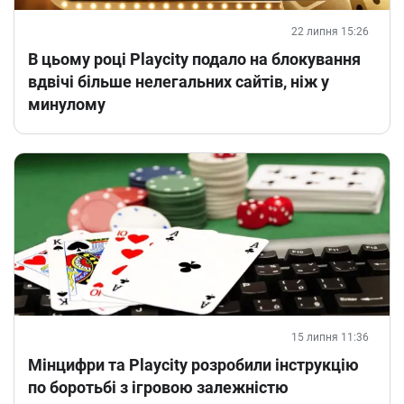
22 липня 15:26
В цьому році Playcity подало на блокування
вдвічі більше нелегальних сайтів, ніж у
минулому
15 липня 11:36
Мінцифри та Playcity розробили інструкцію
по боротьбі з ігровою залежністю