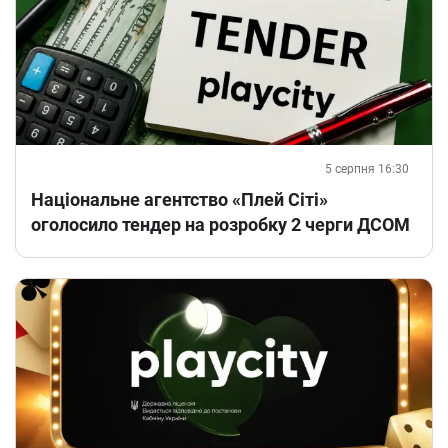
5 серпня 16:30
Національне агентство «Плей Сіті»
оголосило тендер на розробку 2 черги ДСОМ