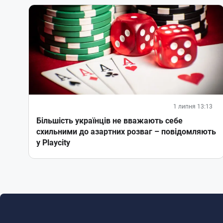
1 липня 13:13
Більшість українців не вважають себе
схильними до азартних розваг – повідомляють
у Playcity