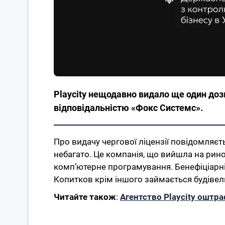
Playcity нещодавно видало ще один доз
відповідальністю «Фокс Системс».
Про видачу чергової ліцензії повідомляєт
небагато. Це компанія, що вийшла на рино
комп’ютерне програмування. Бенефіціарні 
Копитков крім іншого займається будівел
Читайте також
:
Агентство Playcity оштра