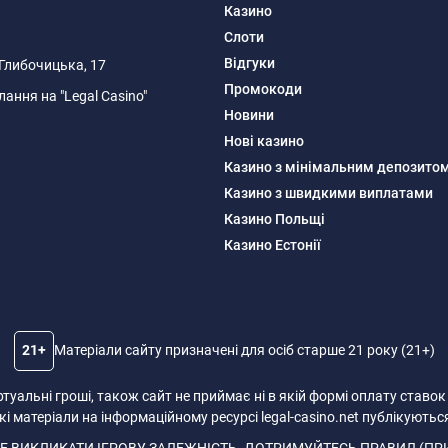
Казино
Слоти
Відгуки
я Глибочицька, 17
Промокоди
ання на "Legal Casino"
Новини
Нові казино
Казино з мінімальним депозито
Казино з швидкими виплатами
Казино Польщі
Казино Естонії
21+
Матеріали сайту призначені для осіб старше 21 року (21+)
іртуальні гроші, також сайт не приймає ні в якій формі оплату ставок
і матеріали на інформаційному ресурсі legal-casino.net публікуютьс
Е ВИКЛИКАТИ ІГРОВУ ЗАЛЕЖНІСТЬ. ДОТРИМУЙТЕСЬ ПРАВИЛ (ПР