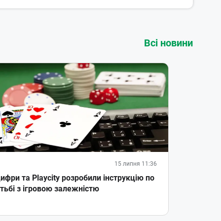
Всі новини
15 липня 11:36
ифри та Playcity розробили інструкцію по
тьбі з ігровою залежністю