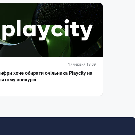
17 червня 13:09
ифри хоче обирати очільника Playcity на
ритому конкурсі