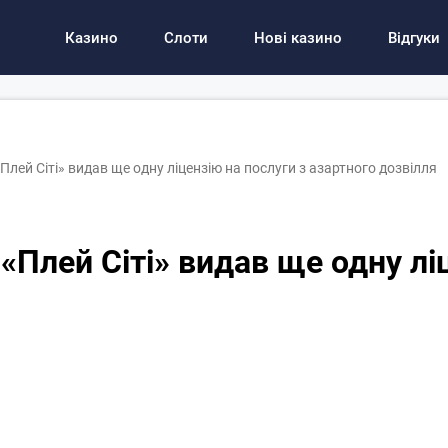
Казино
Слоти
Нові казино
Відгуки
лей Сіті» видав ще одну ліцензію на послуги з азартного дозвілля
Плей Сіті» видав ще одну ліц