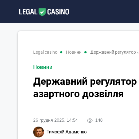
legal casino
новини
Державний регулятор «П
Новини
Державний регулятор «
азартного дозвілля
26 грудня 2025, 14:54
148
Тимофій Адаменко