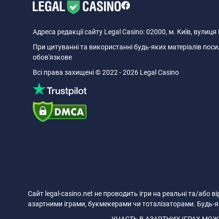
Адреса редакції сайту Legal Casino: 02000, м. Київ, вулиц
При цитуванні та використанні будь-яких матеріалів посил
обов'язкове
Всі права захищені © 2022 - 2026 Legal Casino
Сайт legal-casino.net не проводить ігри на реальні та/або в
азартними іграми, букмекерами чи тоталізаторами. Будь-як
УЧАСТЬ В АЗАРТНИХ ІГРАХ МОЖ