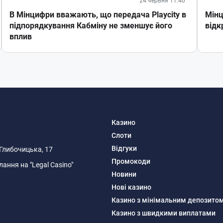
24 червня 11:40
В Мінцифри вважають, що передача Playcity в
Мінц
підпорядкування Кабміну не зменшує його
відк
вплив
Казино
Слоти
Відгуки
я Глибочицька, 17
Промокоди
ання на "Legal Casino"
Новини
Нові казино
Казино з мінімальним депозито
Казино з швидкими виплатами