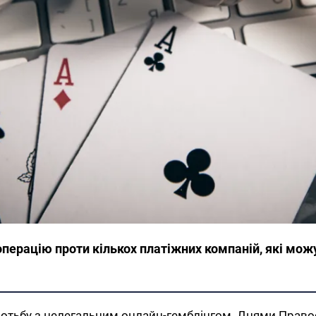
перацію проти кількох платіжних компаній, які можу
отьбу з нелегальним онлайн-гемблінгом. Днями Право