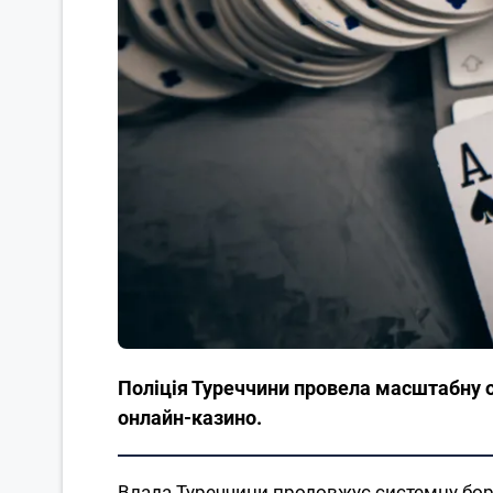
Поліція Туреччини провела масштабну о
онлайн-казино.
Влада Туреччини продовжує системну бор