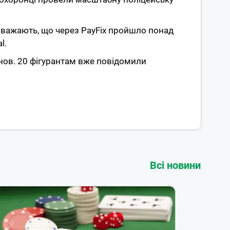
і вважають, що через PayFix пройшло понад
al.
анов. 20 фігурантам вже повідомили
Всі новини