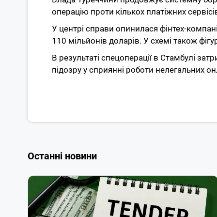
операцію проти кількох платіжних сервісі
У центрі справи опинилася фінтех-компані
110 мільйонів доларів. У схемі також фігурув
В результаті спецоперації в Стамбулі зат
підозру у сприянні роботи нелегальних о
Останні новини