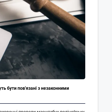
ть бути пов'язані з незаконними
охоронці провели масштабну поліцейську