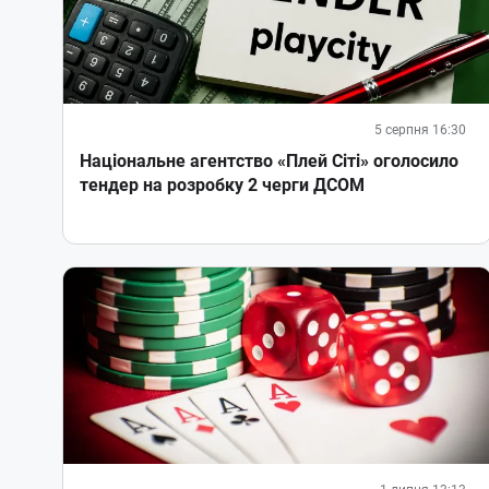
5 серпня 16:30
Національне агентство «Плей Сіті» оголосило
тендер на розробку 2 черги ДСОМ