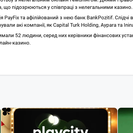
в, що підозрюються у співпраці з нелегальними казино.
я PayFix та афілійований з нею банк BankPozitif. Слідч
али акі компанії, як Capital Turk Holding, Aypara та Inin
римали 52 людини, серед них керівники фінансових уст
нлайн-казино.