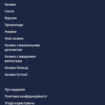
Казино
Слоти
Відгуки
Промокоди
Новини
Нові казино
Казино з мінімальним
депозитом
Казино з швидкими
виплатами
Казино Польщі
Казино Естонії
Про видання
Політика конфіденційності
Угода користувача