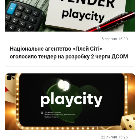
5 серпня 16:30
Національне агентство «Плей Сіті»
оголосило тендер на розробку 2 черги ДСОМ
22 липня 15:26