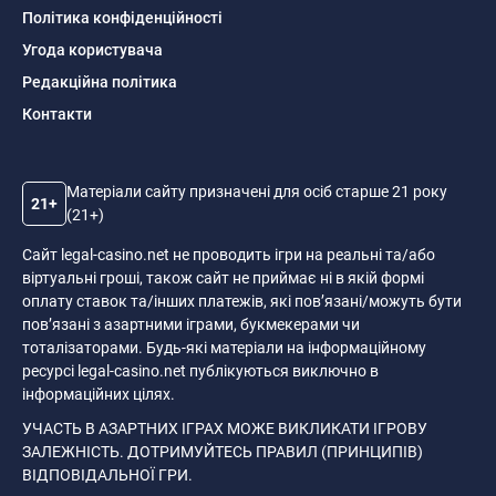
Політика конфіденційності
Угода користувача
Редакційна політика
Контакти
Матеріали сайту призначені для осіб старше 21 року
21+
(21+)
Сайт legal-casino.net не проводить ігри на реальні та/або
віртуальні гроші, також сайт не приймає ні в якій формі
оплату ставок та/інших платежів, які пов’язані/можуть бути
пов’язані з азартними іграми, букмекерами чи
тоталізаторами. Будь-які матеріали на інформаційному
ресурсі legal-casino.net публікуються виключно в
інформаційних цілях.
УЧАСТЬ В АЗАРТНИХ ІГРАХ МОЖЕ ВИКЛИКАТИ ІГРОВУ
ЗАЛЕЖНІСТЬ. ДОТРИМУЙТЕСЬ ПРАВИЛ (ПРИНЦИПІВ)
ВІДПОВІДАЛЬНОЇ ГРИ.