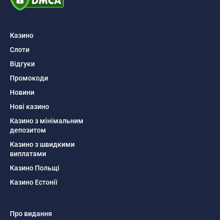
Казино
Слоти
Відгуки
Промокоди
Новини
Нові казино
Казино з мінімальним
депозитом
Казино з швидкими
виплатами
Казино Польщі
Казино Естонії
Про видання