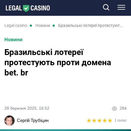
Казино
legal casino
новини
Бразильські лотереї протестують проти домена bet. br
Новини
Слоти
Бразильські лотереї
Нові казино
протестують проти домена
bet. br
Відгуки
Промокоди
Новини
28 березня 2025, 16:52
284
★
★
★
★
★
★
★
★
★
★
Сергій Трубіцин
1 голос
RU
UK