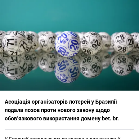
Асоціація організаторів лотерей у Бразилії
подала позов проти нового закону щодо
обов’язкового використання домену bet. br.