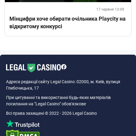
17 червня 13:09
Мінцифри хоче обирати очільника Playcity на
відкритому конкурсі
Адреса редакції сайту Legal Casino: 02000, м. Київ, вулиця
Глибочицька, 17
При цитуванні та використанні будь-яких матеріалів
посилання на "Legal Casino" обов'язкове
Всі права захищені © 2022 - 2026 Legal Casino