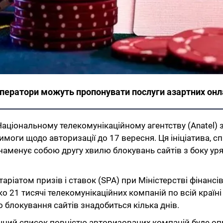
оператори можуть пропонувати послуги азартних онла
 Національному телекомунікаційному агентству (Anatel
вимоги щодо авторизації до 17 вересня. Ця ініціатива,
наменує собою другу хвилю блокувань сайтів з боку уря
ріатом призів і ставок (SPA) при Міністерстві фінансів 
о 21 тисячі телекомунікаційних компаній по всій країні
 блокування сайтів знадобиться кілька днів.
очний список повністю авторизованих компаній буде опр