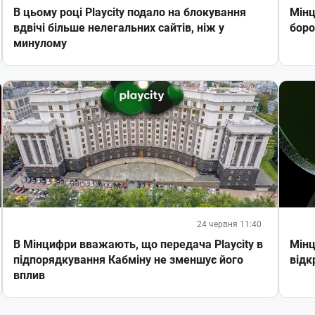
В цьому році Playcity подало на блокування
Мінц
вдвічі більше нелегальних сайтів, ніж у
боро
минулому
24 червня 11:40
В Мінцифри вважають, що передача Playcity в
Мінц
підпорядкування Кабміну не зменшує його
відк
вплив