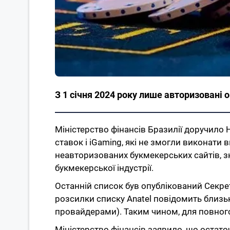
З 1 січня 2024 року лише авторизовані 
Міністерство фінансів Бразилії доручило
ставок і iGaming, які не змогли виконати 
неавторизованих букмекерських сайтів, з
букмекерської індустрії.
Останній список був опублікований Секрета
розсилки списку Anatel повідомить близьк
провайдерами). Таким чином, для повного
Міністерство фінансів заявило, що остат