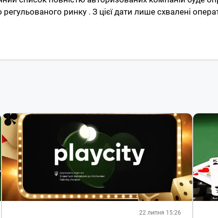
регульованого ринку . З цієї дати лише схвалені опер
22 липня 15:26