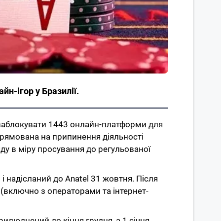
йн-ігор у Бразилії.
) заблокувати 1443 онлайн-платформи для
 спрямована на припинення діяльності
ду в міру просування до регульованої
і надісланий до Anatel 31 жовтня. Після
 (включно з операторами та інтернет-
илюднений до кінця грудня, а 1 січня