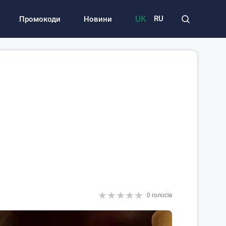
UK
RU
Промокоди
Новини
★
★
★
★
★
★
★
★
★
★
0 голосів