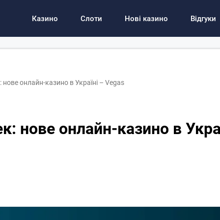
Казино
Слоти
Нові казино
Відгуки
: нове онлайн-казино в Україні – Vegas
ек: нове онлайн-казино в Укра