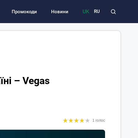
UK
RU
Промокоди
Новини
їні – Vegas
★
★
★
★
★
★
★
★
★
★
1 голос