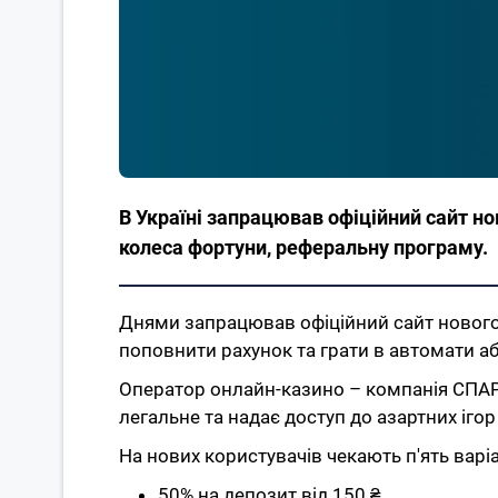
В Україні запрацював офіційний сайт но
колеса фортуни, реферальну програму.
Днями запрацював офіційний сайт нового 
поповнити рахунок та грати в автомати а
Оператор онлайн-казино – компанія СПАР
легальне та надає доступ до азартних ігор
На нових користувачів чекають п'ять варіа
50% на депозит від 150 ₴.