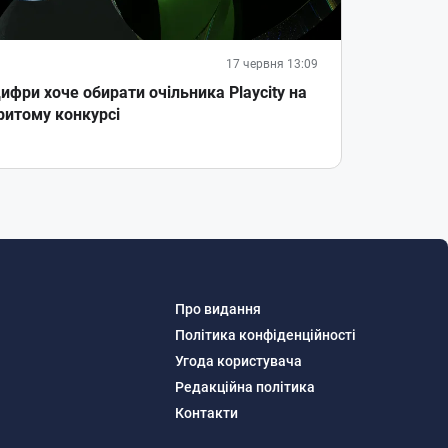
17 червня 13:09
ифри хоче обирати очільника Playcity на
ритому конкурсі
Про видання
Політика конфіденційності
Угода користувача
Редакційна політика
Контакти