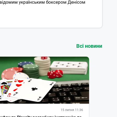
а відомим українським боксером Денісом
Всі новини
15 липня 11:36