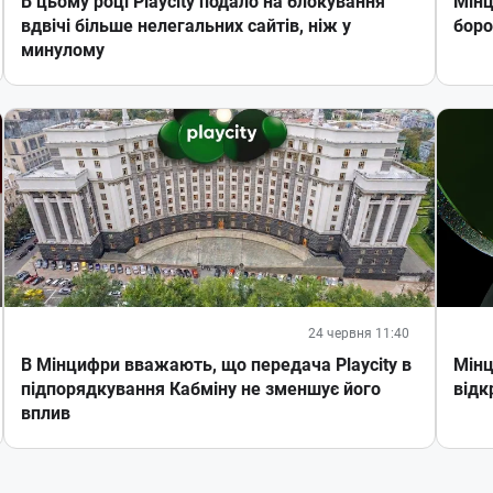
В цьому році Playcity подало на блокування
Мінц
вдвічі більше нелегальних сайтів, ніж у
боро
минулому
24 червня 11:40
В Мінцифри вважають, що передача Playcity в
Мінц
підпорядкування Кабміну не зменшує його
відк
вплив