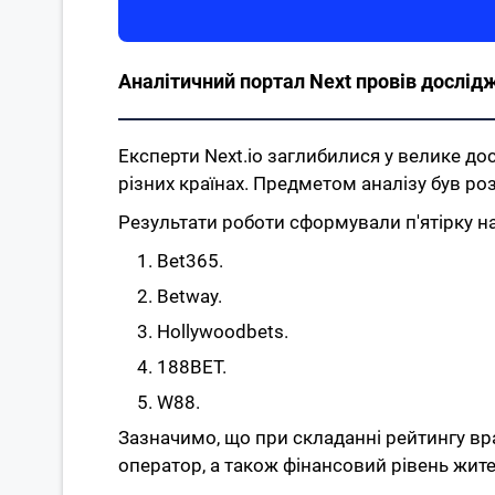
Аналітичний портал Next провів дослідж
Експерти Next.io заглибилися у велике до
різних країнах. Предметом аналізу був ро
Результати роботи сформували п'ятірку на
Bet365.
Betway.
Hollywoodbets.
188BET.
W88.
Зазначимо, що при складанні рейтингу вра
оператор, а також фінансовий рівень жител