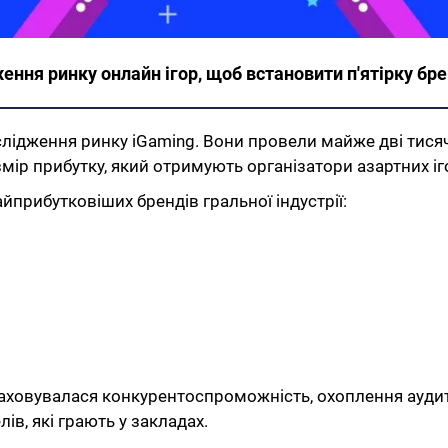
ення ринку онлайн ігор, щоб встановити п'ятірку бре
слідження ринку iGaming. Вони провели майже дві тисячі
змір прибутку, який отримують організатори азартних іг
йприбутковіших брендів гральної індустрії:
ховувалася конкурентоспроможність, охоплення аудиторі
ів, які грають у закладах.