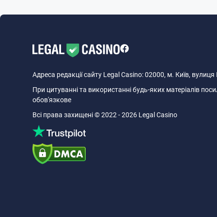
Адреса редакції сайту Legal Casino: 02000, м. Київ, вулиц
При цитуванні та використанні будь-яких матеріалів посил
обов'язкове
Всі права захищені © 2022 - 2026 Legal Casino