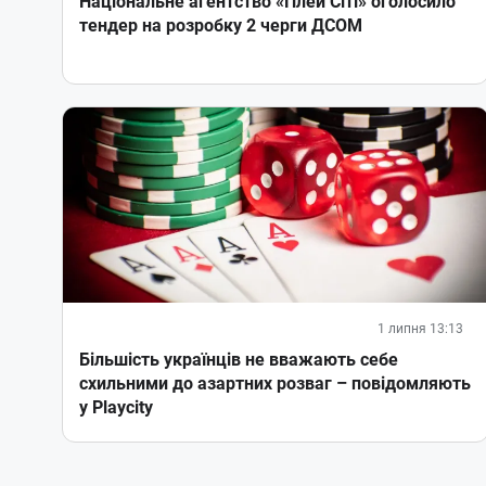
Національне агентство «Плей Сіті» оголосило
тендер на розробку 2 черги ДСОМ
1 липня 13:13
Більшість українців не вважають себе
схильними до азартних розваг – повідомляють
у Playcity