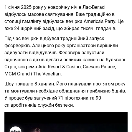
1 січня 2025 року у новорічну ніч в Лас-Вегасі
відбулось масове святкування. Вже традиційно в
столиці гамлінгу відбулась вечірка America's Party. Це
вже 24 щорічний захід, що збирає тисячі глядачів.
Під час вечірки відбувся традиційний запуск
феєрверків. Але цього року організатори вирішили
здивувати відвідувачів. Феєрверк запустили
одночасно з дахів дев’яти великих казино на бульварі
Стріп, зокрема Aria Resort & Casino, Caesars Palace,
MGM Grand і The Venetian.
Шоу тривало 8 хвилин. Його планували протягом року
та монтували необхідне обладнання приблизно 5 днів.
У процес був залучений 71 піротехник та 90
співробітників служби безпеки.