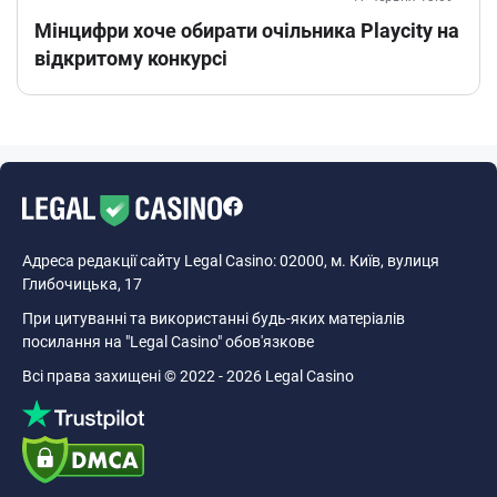
Мінцифри хоче обирати очільника Playcity на
відкритому конкурсі
Адреса редакції сайту Legal Casino: 02000, м. Київ, вулиця
Глибочицька, 17
При цитуванні та використанні будь-яких матеріалів
посилання на "Legal Casino" обов'язкове
Всі права захищені © 2022 - 2026 Legal Casino