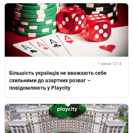
1 липня 13:13
Більшість українців не вважають себе
схильними до азартних розваг –
повідомляють у Playcity