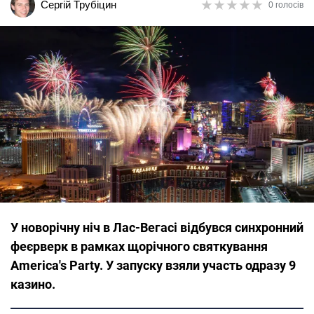
★
★
★
★
★
★
★
★
★
★
Сергій Трубіцин
0 голосів
У новорічну ніч в Лас-Вегасі відбувся синхронний
феєрверк в рамках щорічного святкування
America's Party. У запуску взяли участь одразу 9
казино.