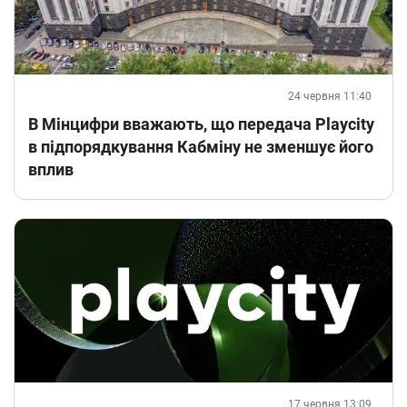
24 червня 11:40
В Мінцифри вважають, що передача Playcity
в підпорядкування Кабміну не зменшує його
вплив
17 червня 13:09