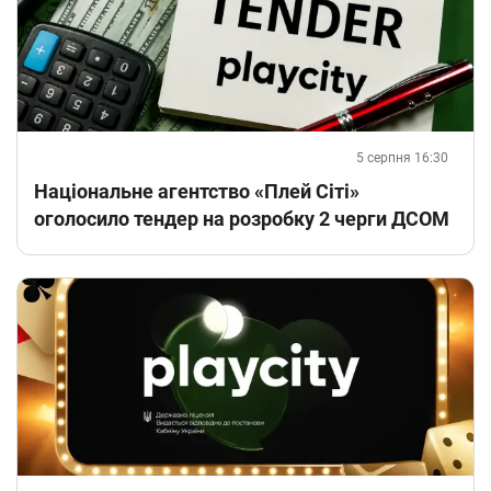
5 серпня 16:30
Національне агентство «Плей Сіті»
оголосило тендер на розробку 2 черги ДСОМ