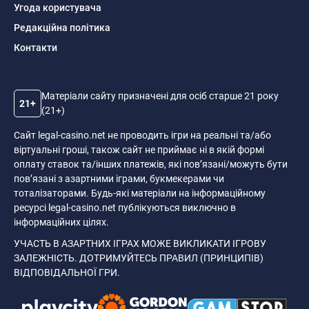
Угода користувача
Редакційна політика
Контакти
Матеріали сайту призначені для осіб старше 21 року
21+
(21+)
Сайт legal-casino.net не проводить ігри на реальні та/або
віртуальні гроші, також сайт не приймає ні в якій формі
оплату ставок та/інших платежів, які пов’язані/можуть бути
пов’язані з азартними іграми, букмекерами чи
тоталізаторами. Будь-які матеріали на інформаційному
ресурсі legal-casino.net публікуються виключно в
інформаційних цілях.
УЧАСТЬ В АЗАРТНИХ ІГРАХ МОЖЕ ВИКЛИКАТИ ІГРОВУ
ЗАЛЕЖНІСТЬ. ДОТРИМУЙТЕСЬ ПРАВИЛ (ПРИНЦИПІВ)
ВІДПОВІДАЛЬНОЇ ГРИ.