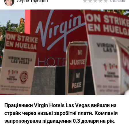
★
★
★
★
★
★
★
★
★
★
Сергій Трубіцин
0 голосів
Працівники Virgin Hotels Las Vegas вийшли на
страйк через низькі заробітні плати. Компанія
запропонувала підвищення 0.3 долари на рік.