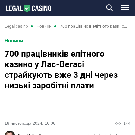
Казино
legal casino
новини
700 працівників елітного казино у Лас-Вегасі страйкують вже 3 дні через низькі заробітні плати
Новини
Слоти
700 працівників елітного
Нові казино
казино у Лас-Вегасі
страйкують вже 3 дні через
Відгуки
низькі заробітні плати
Промокоди
Новини
18 листопада 2024, 16:06
144
RU
UK