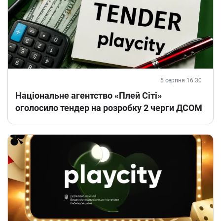
5 серпня 16:30
Національне агентство «Плей Сіті»
оголосило тендер на розробку 2 черги ДСОМ