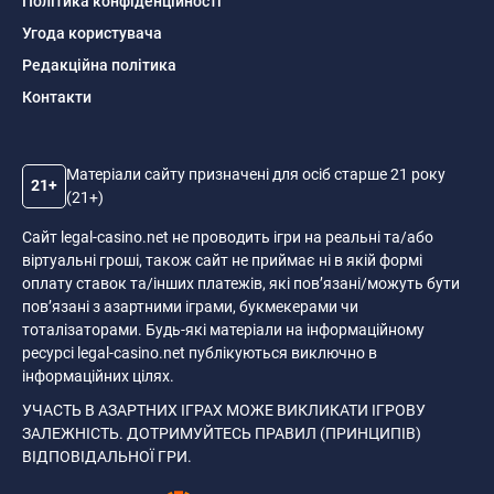
Політика конфіденційності
Угода користувача
Редакційна політика
Контакти
Матеріали сайту призначені для осіб старше 21 року
21+
(21+)
Сайт legal-casino.net не проводить ігри на реальні та/або
віртуальні гроші, також сайт не приймає ні в якій формі
оплату ставок та/інших платежів, які пов’язані/можуть бути
пов’язані з азартними іграми, букмекерами чи
тоталізаторами. Будь-які матеріали на інформаційному
ресурсі legal-casino.net публікуються виключно в
інформаційних цілях.
УЧАСТЬ В АЗАРТНИХ ІГРАХ МОЖЕ ВИКЛИКАТИ ІГРОВУ
ЗАЛЕЖНІСТЬ. ДОТРИМУЙТЕСЬ ПРАВИЛ (ПРИНЦИПІВ)
ВІДПОВІДАЛЬНОЇ ГРИ.