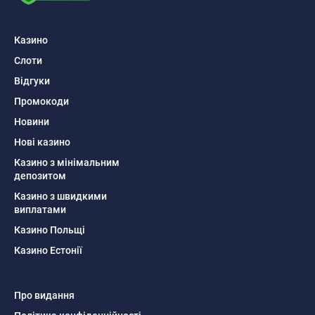
Казино
Слоти
Відгуки
Промокоди
Новини
Нові казино
Казино з мінімальним
депозитом
Казино з швидкими
виплатами
Казино Польщі
Казино Естонії
Про видання