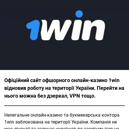
Офіційний сайт офшорного онлайн-казино 1win
відновив роботу на території України. Перейти на
нього можна без дзеркал, VPN тощо.
Нелегальне онлайн-казино та букмекерська контора
1win заблокована на території України. Компанія не
має ліцензії та залучає українців до азартних ігор не