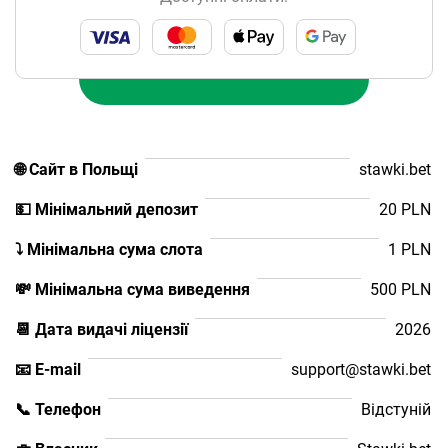
🌐 Сайт в Польщі
stawki.bet
💵 Мінімальний депозит
20 PLN
⤵️ Мінімальна сума слота
1 PLN
💸 Мінімальна сума виведення
500 PLN
📆 Дата видачі ліцензії
2026
📧 E-mail
support@stawki.bet
📞 Телефон
Відстуній