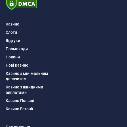
Казино
Слоти
Відгуки
Промокоди
Новини
Нові казино
Казино з мінімальним
депозитом
Казино з швидкими
виплатами
Казино Польщі
Казино Естонії
Про видання