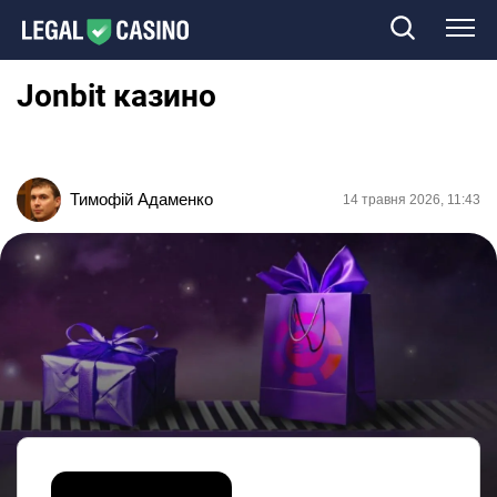
Jonbit казино
Казино
Слоти
Тимофій Адаменко
14 травня 2026, 11:43
Нові казино
Відгуки
Промокоди
Новини
RU
UK